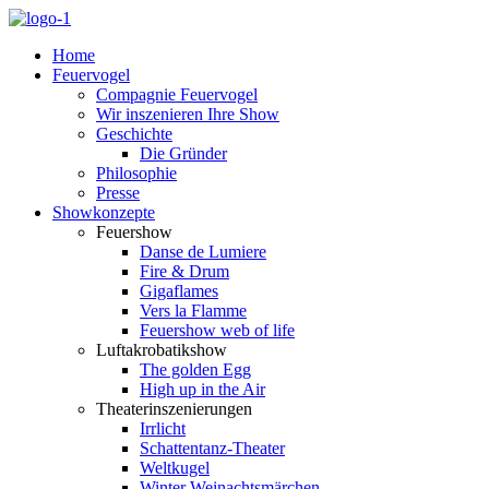
Home
Feuervogel
Compagnie Feuervogel
Wir inszenieren Ihre Show
Geschichte
Die Gründer
Philosophie
Presse
Showkonzepte
Feuershow
Danse de Lumiere
Fire & Drum
Gigaflames
Vers la Flamme
Feuershow web of life
Luftakrobatikshow
The golden Egg
High up in the Air
Theaterinszenierungen
Irrlicht
Schattentanz-Theater
Weltkugel
Winter Weinachtsmärchen