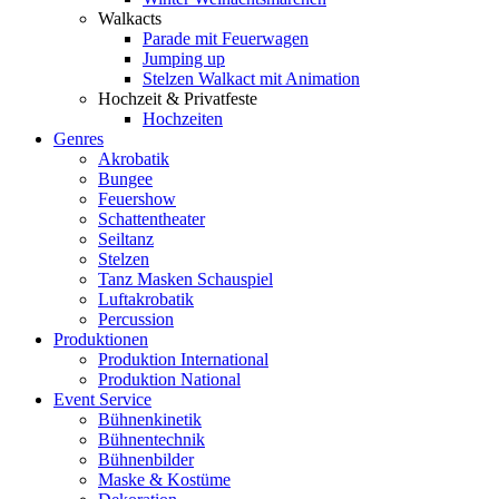
Walkacts
Parade mit Feuerwagen
Jumping up
Stelzen Walkact mit Animation
Hochzeit & Privatfeste
Hochzeiten
Genres
Akrobatik
Bungee
Feuershow
Schattentheater
Seiltanz
Stelzen
Tanz Masken Schauspiel
Luftakrobatik
Percussion
Produktionen
Produktion International
Produktion National
Event Service
Bühnenkinetik
Bühnentechnik
Bühnenbilder
Maske & Kostüme