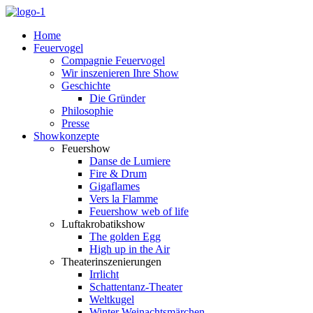
Home
Feuervogel
Compagnie Feuervogel
Wir inszenieren Ihre Show
Geschichte
Die Gründer
Philosophie
Presse
Showkonzepte
Feuershow
Danse de Lumiere
Fire & Drum
Gigaflames
Vers la Flamme
Feuershow web of life
Luftakrobatikshow
The golden Egg
High up in the Air
Theaterinszenierungen
Irrlicht
Schattentanz-Theater
Weltkugel
Winter Weinachtsmärchen