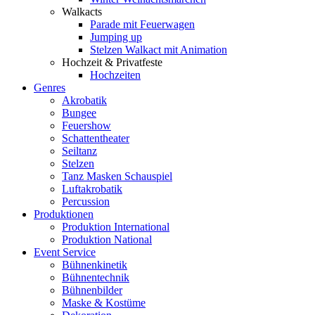
Walkacts
Parade mit Feuerwagen
Jumping up
Stelzen Walkact mit Animation
Hochzeit & Privatfeste
Hochzeiten
Genres
Akrobatik
Bungee
Feuershow
Schattentheater
Seiltanz
Stelzen
Tanz Masken Schauspiel
Luftakrobatik
Percussion
Produktionen
Produktion International
Produktion National
Event Service
Bühnenkinetik
Bühnentechnik
Bühnenbilder
Maske & Kostüme